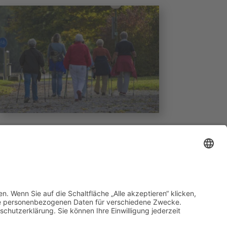
Für Senioren
Angebote für Senioren in Kierspe.
Komfortables und gesegnetes Leben
in betreuter christlicher Gemeinschaft!