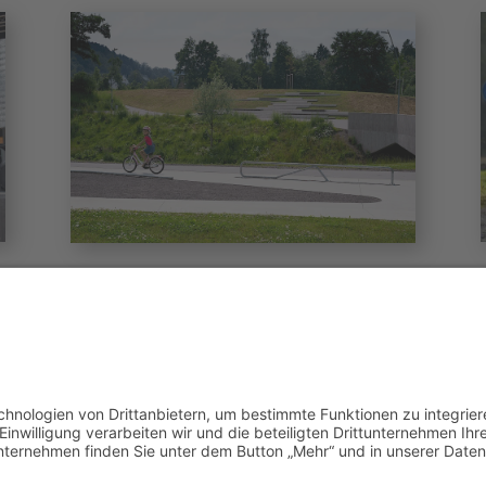
Volmepark
Webcam des Volmeparks
Andreas und Helene Schulz
Heideweg 7, 58566 Kierspe